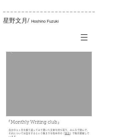
星野文月/
Hoshino Fuzuki
『Monthly Writing club』
自分の１ヶ月を振り返ってみて書いた文章を持ち寄り、みんなで読んで、
それについてお話をするという集まりを松本市の『
栞日
』で毎月開催して
います。