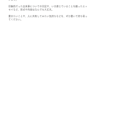
印象的だった出来事についての日記や、いま感じていることを綴ったエッ
セイなど、形式や内容はなんでも大丈夫。
書きたいことや、人に共有してみたい気持ちなどを、ぜひ書いて持ち寄っ
てください。